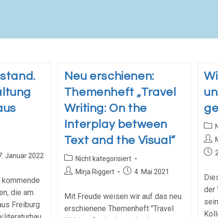
lstand.
Neu erschienen:
Wi
altung
Themenheft „Travel
un
aus
Writing: On the
g
Interplay between
Text and the Visual“
7. Januar 2022
Nicht kategorisiert
Mirja Riggert
4. Mai 2021
Dies
uf kommende
der
en, die am
Mit Freude weisen wir auf das neu
sei
aus Freiburg
erschienene Themenheft "Travel
Koll
.literaturhau